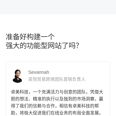
准备好构建一个
强大的功能型网站了吗？
刘世超
张甫
Sevannah
刘世超
张甫
溪木源创始人
中国地区品牌推广负责人
吴恒贸易跨境团队营销负责人
溪木源创始人
中国地区品牌推广负责人
卓美科技令人印象深刻的公司，此次携手合作帮
卓美科技是一家总能带来惊喜的合作伙伴，此次
卓美科技，一个充满活力与创意的团队，凭借大
助我们公司用AI创意增效，从项目启动的精心筹
携手共进的过程令人十分满意。无论是前期的创
胆的想法、精准的执行以及独到的市场洞察，赢
备到执行过程的严谨把控，再到成果的圆满交
意提案，还是项目执行中的紧密配合，再到最终
得了我们的信赖与合作，相信有卓美科技的帮
付，公司始终秉持客户至上的原则，尽心尽力满
成果的精彩呈现，卓美科技团队始终以客户为中
助，将极大促进我们在线业务的布局全面发展。