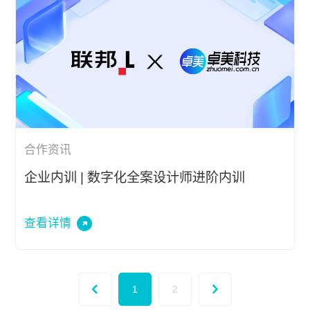
合作资讯
企业内训 | 数字化全案设计师进阶内训
查看详情
1
2