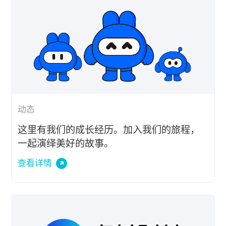
动态
这里有我们的成长经历。加入我们的旅程，
一起演绎美好的故事。
查看详情