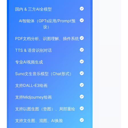
支
国内 & 三方AI全模型
支持
AI智能体（GPTs应用/Prompt预
设）
PDF文档分析、识图理解、插件系统
TTS & 语音识别对话
专业AI视频生成
Suno文生音乐模型（Chat形式）
支持DALL-E3绘画
支持Midjourney绘画
支持以图生图（垫图）、局部重绘
支持文生图、混图、AI换脸