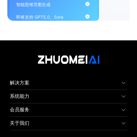
智能思维导图生成
即将支持 GPT5.0、Sora
解决方案
AI创作
系统能力
AI绘画
对话聊天
会员服务
AI应用
专业绘画
限时套餐
关于我们
AI视频
文档分析
永久次卡
公司介绍